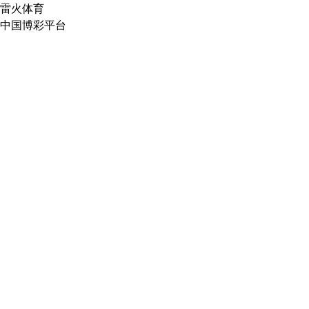
雷火体育
中国博彩平台