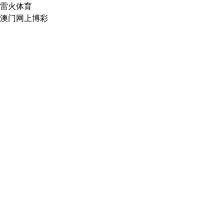
雷火体育
澳门网上博彩