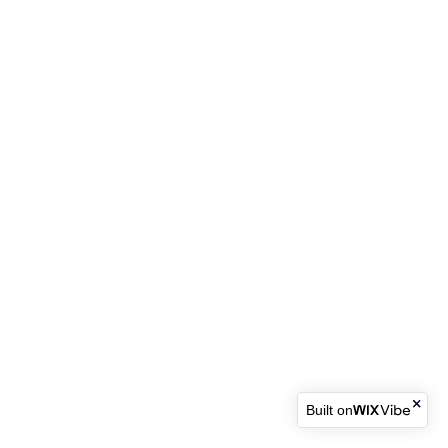
Built on