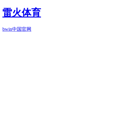
雷火体育
bwin中国官网