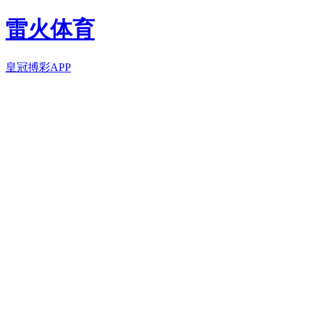
雷火体育
皇冠搏彩APP