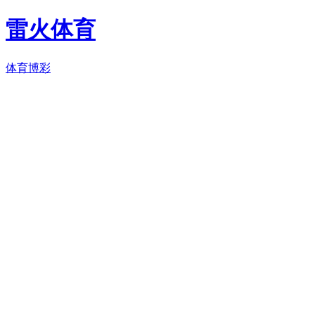
雷火体育
体育博彩