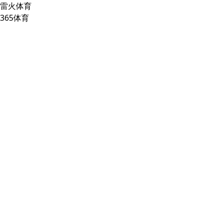
雷火体育
365体育