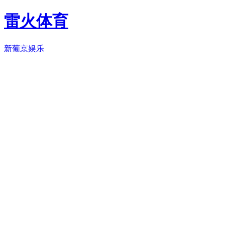
雷火体育
新葡京娱乐