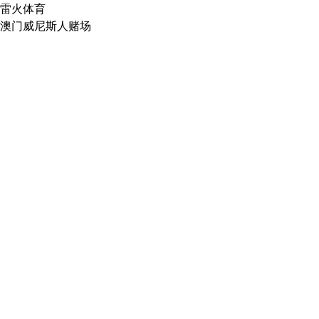
雷火体育
澳门威尼斯人赌场