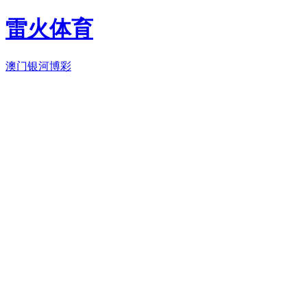
雷火体育
澳门银河博彩