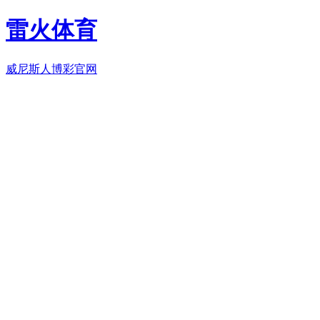
雷火体育
威尼斯人博彩官网