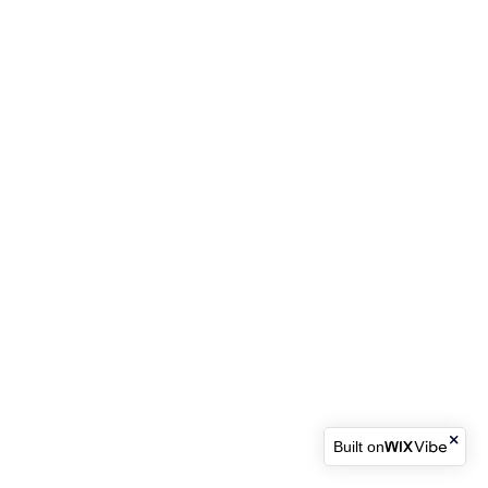
Built on