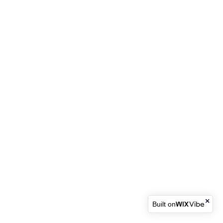
Built on