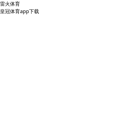
雷火体育
皇冠体育app下载