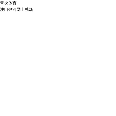
雷火体育
澳门银河网上赌场