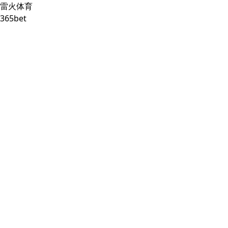
雷火体育
365bet