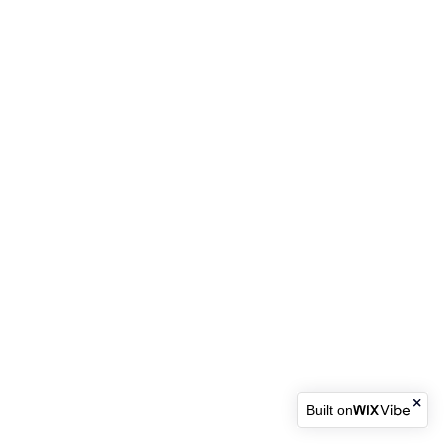
Built on