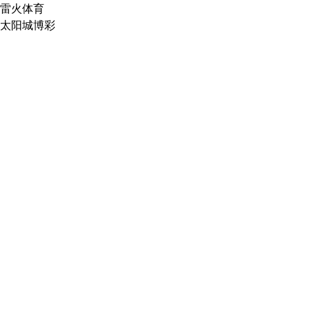
雷火体育
太阳城博彩