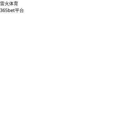
雷火体育
365bet平台