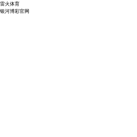
雷火体育
银河博彩官网