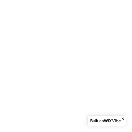
Built on