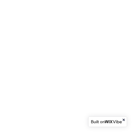
Built on