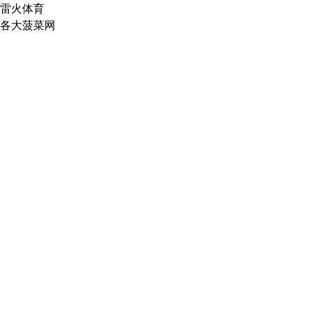
雷火体育
各大菠菜网