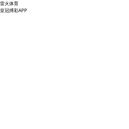
雷火体育
皇冠搏彩APP