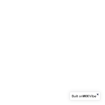
Built on