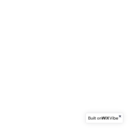
Built on