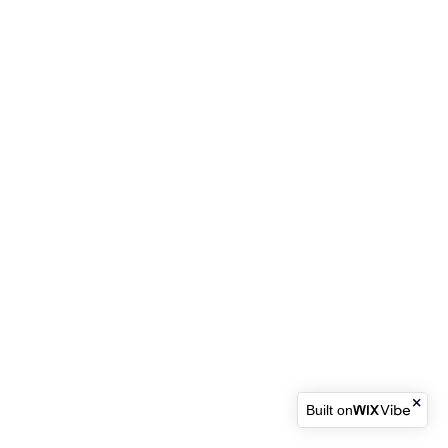
Built on