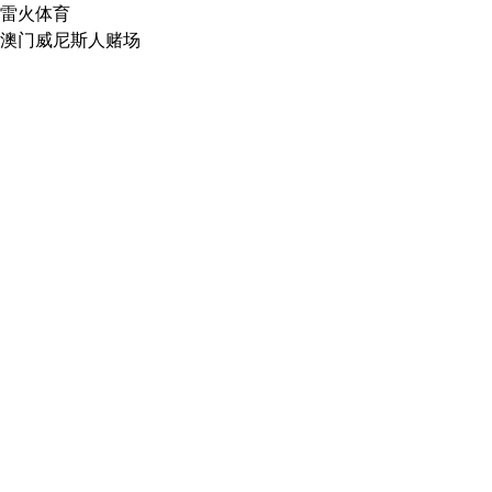
雷火体育
澳门威尼斯人赌场