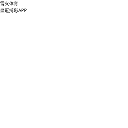
雷火体育
皇冠搏彩APP