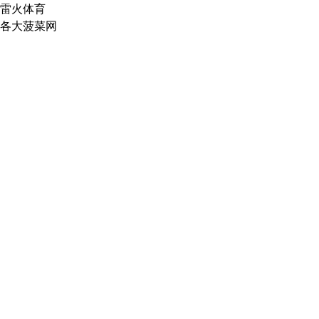
雷火体育
各大菠菜网